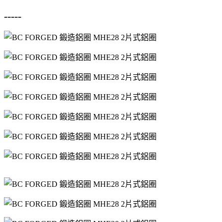
-----