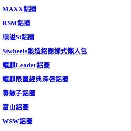
MAXX鋁圈
RSM鋁圈
順謚Si鋁圈
Siwheels鍛造鋁圈樣式懶人包
耀麒Leader鋁圈
耀麒限量經典深唇鋁圈
毒蠍子鋁圈
富山鋁圈
WSW鋁圈