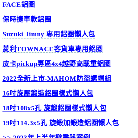
FACE鋁圈
保時捷車款鋁圈
Suzuki Jimny 專用鋁圈懶人包
菱利TOWNACE客貨車專用鋁圈
皮卡pickup專區4x4越野高載重鋁圈
2022全新上市-MAHOM防盜螺帽組
16吋旋壓鍛造鋁圈樣式懶人包
18吋108x5孔 旋鍛鋁圈樣式懶人包
19吋114.3x5孔 旋鍛加鍛造鋁圈懶人包
>> 2023年上半年避震器案例