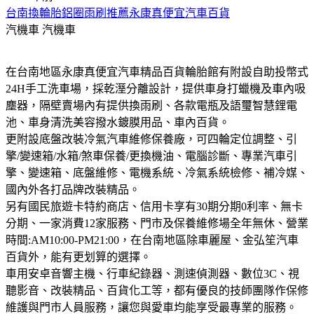
台南換輪胎鋁圈雨刷推薦永康真便宜汽車百貨
汽機車
汽機車
在台南地區永康真便宜汽車精品百貨輪胎館有附設自助投幣式
24H手工洗車場，採乾溼分離設計，提供車身打蠟機及車內吸
塵器，隔壁賣場內有提供換雨刷、各款電瓶及語璽智慧鋰電
池、車身清洗美容撥水鍍膜用品、車內百貨。
更附設底盤改裝冷氣汽車維修保養廠，可四輪定位調整、引
擎/變速箱/水箱/煞車保養/更換機油、電腦診斷、專業汽車引
擎、變速箱、底盤維修、電機系統、冷氣系統檢修、補冷媒、
國內外各打品牌改裝精品。
另有國民旅遊卡特約商店、信用卡享有30期分期0利率、無卡
分期、一家消費12家服務、門市及保養維修場全年無休、營業
時間:AM10:00-PM21:00，在台南地區除車麗屋、金弘笙汽車
百貨外，能有更划算的選擇。
車用安卓音響主機、行車紀錄器、測速偵測器、數位3C、視
聽影音、改裝精品、百貨化工等，都有優良的技師團隊作保修
維護與門市人員服務，讓您與愛車均能享受最專業的服務。