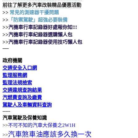
前往了解更多汽車改裝精品優惠活動
>>
常見的測速器干擾問題
>>
「防禦駕駛」超強必要裝備
>>
汽機車行車記錄器好處報你知!!!
>>
汽機車行車紀錄器選購懶人包
>>
汽機車行車記錄器使用技巧懶人包
-----
政府機關
交通安全入口網
監理服務網
監理法規檢索
交通違規查詢結果
汽燃費查詢及繳費
駕駛人及車輛資料查詢
-----
汽車駕駛及保養知識
>>
不可不知的汽車大保養之2W1H
汽車煞車油應該多久換一次
>>