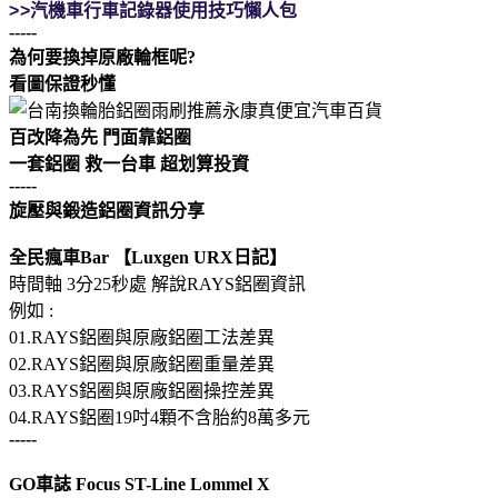
>>
汽機車行車記錄器使用技巧懶人包
-----
為何要換掉原廠輪框呢?
看圖保證秒懂
百改降為先 門面靠鋁圈
一套鋁圈 救一台車 超划算投資
-----
旋壓與鍛造鋁圈資訊分享
全民瘋車Bar 【Luxgen URX日記】
時間軸 3分25秒處 解說RAYS鋁圈資訊
例如 :
01.RAYS鋁圈與原廠鋁圈工法差異
02.RAYS鋁圈與原廠鋁圈重量差異
03.RAYS鋁圈與原廠鋁圈操控差異
04.RAYS鋁圈19吋4顆不含胎約8萬多元
-----
GO車誌 Focus ST-Line Lommel X