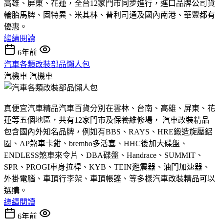
高雄、屏東、花蓮，全台12家門市同步進行，進口品牌公司貨
輪胎馬牌、固特異、米其林、普利司通及國內南港、華豐都有
優惠。
繼續閱讀
6年前
汽車各類改裝部品懶人包
汽機車
汽機車
真便宜汽車精品汽車百貨分別在雲林、台南、高雄、屏東、花
蓮等五個地區，共有12家門市及保養維修場， 汽車改裝精品
包含國內外知名品牌，例如有BBS、RAYS、HRE鍛造旋壓鋁
圈、AP煞車卡鉗、brembo多活塞、HHC後加大碟盤、
ENDLESS煞車來令片、DBA碟盤、Handrace、SUMMIT、
SPR、PROGI車身拉桿、KYB、TEIN避震器、油門加速器、
外掛電腦、車頂行李架、車頂帳篷、等多樣汽車改裝精品可以
選購。
繼續閱讀
6年前