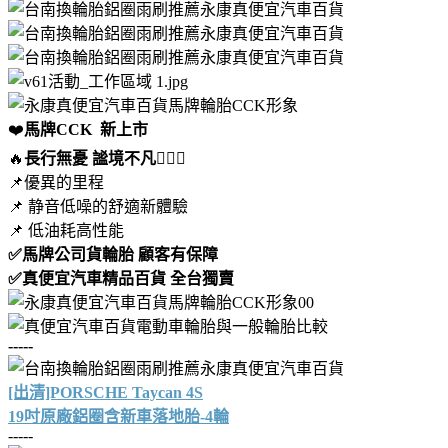
❤️
馬牌CCK 新上市
🔥
長行無憂 謐境不凡
🧚🏻‍♂
📌優異的里程
📌 静音低噪的舒適新體驗
📌 低油耗高性能
✅馬牌公司貨輪胎 顧客有保障
✅真便宜汽車精品百貨 全台獨賣
-----
[出清]PORSCHE Taycan 4S
19吋原廠鋁圈含新車落地胎-4輪
-----