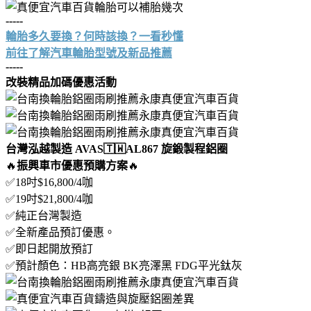
-----
輪胎多久要換？何時該換？一看秒懂
前往了解汽車輪胎型號及新品推薦
-----
改裝精品加碼優惠活動
台灣泓越製造 AVAS🇹🇼AL867 旋鍛製程鋁圈
🔥
振興車市優惠預購方案
🔥
✅18吋$16,800/4咖
✅19吋$21,800/4咖
✅純正台灣製造
✅全新產品預訂優惠。
✅即日起開放預訂
✅預計顏色：HB高亮銀 BK亮澤黑 FDG平光鈦灰