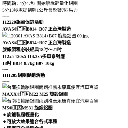
時間軸 : 4分47秒 開始解說輕量化鋁圈
5分13秒處提到輕1公斤會影響7匹馬力
-----
112220鋁圈促銷活動
AVAS®🇹🇼B814+B07 正台灣製造
AVAS®🇹🇼B814+B07 正台灣製造
旋鍛製程必裝經典18吋～21吋
112x5 120x5 114.3x5多車系對應
18吋 B814-8.7kg B07-10kg
-----
1111205鋁圈促銷活動
-----
MAXX®🇹🇼M22 M25 旋鍛鋁圈
MS®🇺🇸MS31 旋鍛鋁圈
🔸旋鍛製程輕量化
🔸可放大效果適合各式車種