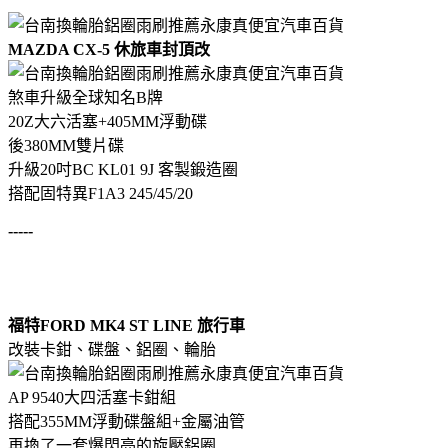
MAZDA CX-5 休旅車封頂改
煞車升級全球知名B牌
20Z大六活塞+405MM浮動碟
後380MM雙片碟
升級20吋BC KL01 9J 客製鍛造圈
搭配固特異F1A3 245/45/20
-----
福特FORD MK4 ST LINE 旅行車
改裝卡鉗、碟盤、鋁圈、輪胎
AP 9540大四活塞卡鉗組
搭配355MM浮動碟盤組+金屬油管
再換了一套爆閃亮的旋壓鋁圈