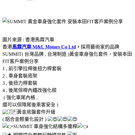
圖片來源 : 香港馬霖汽車
香港
馬霖汽車 M&L Motors Co Ltd
，
採用藝術家的品牌
SUMMIT( 台灣品牌 , 台灣制造 )黃金車身強化套件，安裝本田
FIT客戶案例分享
1 , 前引擎拉桿後扭力桿套裝
2 , 車身套裝底架
3 , 後扭力桿套裝
4 , 後尾保桿內鐵改強化樑
( 強化車尾內格 ,
還可以保障尾後乘客安全 )
黃金底盤套件升級
( 鋁合金輕量化設計 )
SUMMIT 車身強化結構多連桿