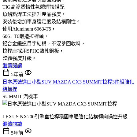
TIG高滲透惰性氣體焊接搭配
魚鱗點焊工法提升產品強度，
安裝後增加車身穩定度及結構剛性。
使用Aluminum 6063-T5，
6061-T6鍛造拉桿頭，
鋁合金鍛造目字結構，不混參回收料，
拉桿座採用SPHC熱軋鋼板，
整體強度升級。
繼續閱讀
5年前
日本原裝進口小型SUV MAZDA CX3 SUMMIT拉桿3件組強化
結構桿
SUMMIT
汽機車
LEXUS NX200引擎室拉桿穩固車體強化結構轉向操控升級
繼續閱讀
5年前