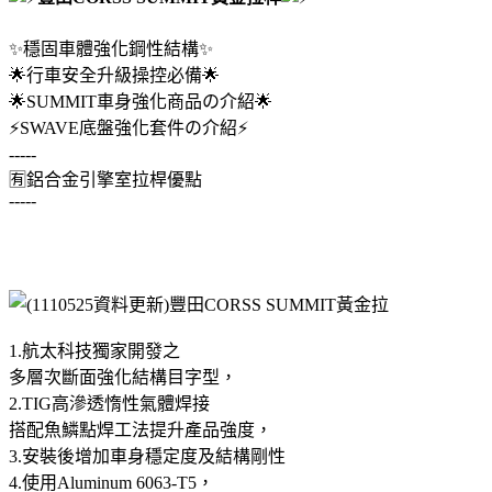
✨穩固車體強化鋼性結構✨
🌟行車安全升級操控必備🌟
🌟SUMMIT車身強化商品の介紹🌟
⚡️SWAVE底盤強化套件の介紹⚡️
-----
🈶鋁合金引擎室拉桿優點
-----
1.航太科技獨家開發之
多層次斷面強化結構目字型，
2.TIG高滲透惰性氣體焊接
搭配魚鱗點焊工法提升產品強度，
3.安裝後增加車身穩定度及結構剛性
4.使用Aluminum 6063-T5，