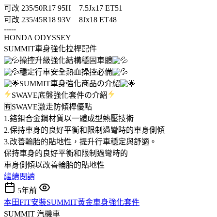
可改 235/50R17 95H 7.5Jx17 ET51
可改 235/45R18 93V 8Jx18 ET48
-----
HONDA ODYSSEY
SUMMIT車身強化拉桿配件
操控升級強化結構穩固車體
穩定行車安全熱血操控必備
SUMMIT車身強化商品の介紹
SWAVE底盤強化套件の介紹
🈶SWAVE激走防傾桿優點
1.鉻鉬合金鋼材質以一體成型熱壓技術
2.保持車身的良好平衡和限制過彎時的車身側傾
3.改善輪胎的貼地性，提升行車穩定與舒適。
保持車身的良好平衡和限制過彎時的
車身側傾以改善輪胎的貼地性
繼續閱讀
5年前
本田FIT安裝SUMMIT黃金車身強化套件
SUMMIT
汽機車