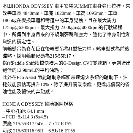
本田HONDA ODYSSEY 車主安裝SUMMIT車身強化拉桿，來
改善車長 4840mm、車寬 1820mm、車高 1695mm、車重
1865kg在變換車道和彎道中的車身晃動，且在最大馬力
175hp@6200rpm，最大扭力 23.0kgm@4000rpm的行駛過程
中，所傳到車身帶來的不規則彈跳和應力，強化了車身剛性和
彎道的穩定性。
前輪懸吊為麥花臣在後輪懸吊為H型扭力桿，煞車型式為前後
碟煞，採用輪胎尺碼為215/55R17，
搭配Paddle Shift換檔快撥片的G-Design CVT變速箱，更創造出
絕佳的12.9km/L的平均油耗；
此外在Eco Assist 節能輔助系統和怠速熄火系統的輔助下，油
耗效能預估再提升10%，除了提升駕駛樂趣，更達成優異的省
油性能及暢快的奔馳感。
-----
HONDA ODYSSEY 輪胎鋁圈規格
– 中心孔距: 64.1 mm
– PCD: 5x114.3 (5x4.5)
原廠 215/55R17 94V 7Jx17 ET55
可改 215/60R16 95H 6.5Jx16 ET55