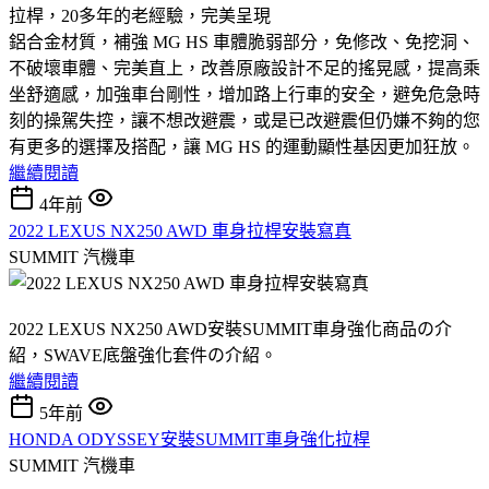
拉桿，20多年的老經驗，完美呈現
鋁合金材質，補強 MG HS 車體脆弱部分，免修改、免挖洞、
不破壞車體、完美直上，改善原廠設計不足的搖晃感，提高乘
坐舒適感，加強車台剛性，增加路上行車的安全，避免危急時
刻的操駕失控，讓不想改避震，或是已改避震但仍嫌不夠的您
有更多的選擇及搭配，讓 MG HS 的運動顯性基因更加狂放。
繼續閱讀
4年前
2022 LEXUS NX250 AWD 車身拉桿安裝寫真
SUMMIT
汽機車
2022 LEXUS NX250 AWD安裝SUMMIT車身強化商品の介
紹，SWAVE底盤強化套件の介紹。
繼續閱讀
5年前
HONDA ODYSSEY安裝SUMMIT車身強化拉桿
SUMMIT
汽機車