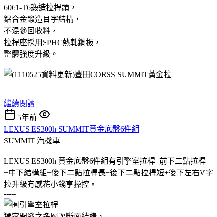
6061-T6鍛造拉桿頭，
鋁合金鍛造目字結構，
不混參回收料，
拉桿座採用SPHC熱軋鋼板，
整體強度升級。
繼續閱讀
5年前
LEXUS ES300h SUMMIT黃金底盤6件組
SUMMIT
汽機車
LEXUS ES300h 黃金底盤6件組有引擎室拉桿+前下二點拉桿
+中下結構組+後下二點拉桿長+後下二點拉桿短+後下左右V字
拉升級有感花小錢享操控。
-----
引擎室拉桿
獨家開發之多層次斷面結構，