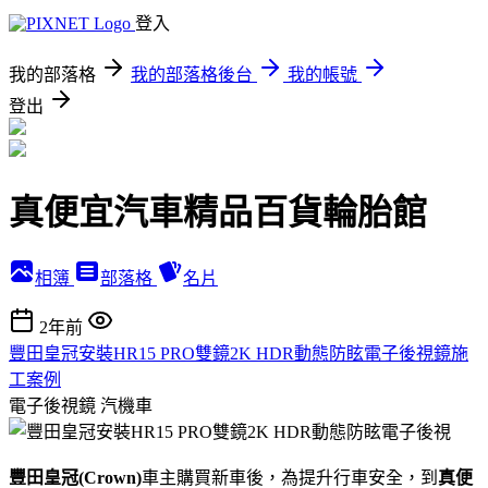
登入
我的部落格
我的部落格後台
我的帳號
登出
真便宜汽車精品百貨輪胎館
相簿
部落格
名片
2年前
豐田皇冠安裝HR15 PRO雙鏡2K HDR動態防眩電子後視鏡施
工案例
電子後視鏡
汽機車
豐田皇冠(Crown)
車主購買新車後，為提升行車安全，到
真便