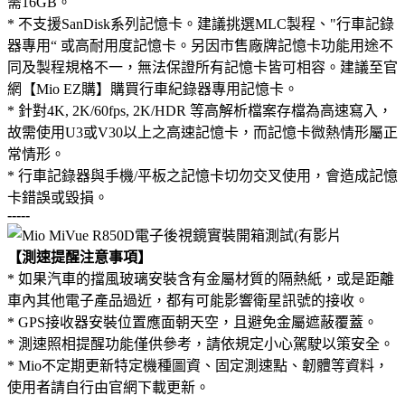
需16GB。
* 不支援SanDisk系列記憶卡。建議挑選MLC製程、"行車記錄
器專用“ 或高耐用度記憶卡。另因市售廠牌記憶卡功能用途不
同及製程規格不一，無法保證所有記憶卡皆可相容。建議至官
網【Mio EZ購】購買行車紀錄器專用記憶卡。
* 針對4K, 2K/60fps, 2K/HDR 等高解析檔案存檔為高速寫入，
故需使用U3或V30以上之高速記憶卡，而記憶卡微熱情形屬正
常情形。
* 行車記錄器與手機/平板之記憶卡切勿交叉使用，會造成記憶
卡錯誤或毀損。
-----
【測速提醒注意事項】
* 如果汽車的擋風玻璃安裝含有金屬材質的隔熱紙，或是距離
車內其他電子產品過近，都有可能影響衛星訊號的接收。
* GPS接收器安裝位置應面朝天空，且避免金屬遮蔽覆蓋。
* 測速照相提醒功能僅供參考，請依規定小心駕駛以策安全。
* Mio不定期更新特定機種圖資、固定測速點、韌體等資料，
使用者請自行由官網下載更新。