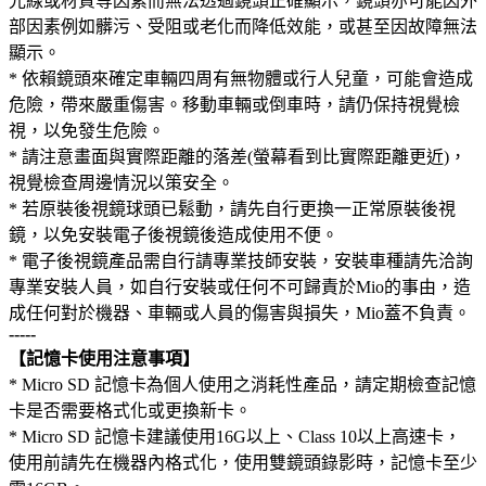
光線或材質等因素而無法透過鏡頭正確顯示，鏡頭亦可能因外
部因素例如髒污、受阻或老化而降低效能，或甚至因故障無法
顯示。
* 依賴鏡頭來確定車輛四周有無物體或行人兒童，可能會造成
危險，帶來嚴重傷害。移動車輛或倒車時，請仍保持視覺檢
視，以免發生危險。
* 請注意畫面與實際距離的落差(螢幕看到比實際距離更近)，
視覺檢查周邊情況以策安全。
* 若原裝後視鏡球頭已鬆動，請先自行更換一正常原裝後視
鏡，以免安裝電子後視鏡後造成使用不便。
* 電子後視鏡產品需自行請專業技師安裝，安裝車種請先洽詢
專業安裝人員，如自行安裝或任何不可歸責於Mio的事由，造
成任何對於機器、車輛或人員的傷害與損失，Mio蓋不負責。
-----
【記憶卡使用注意事項】
* Micro SD 記憶卡為個人使用之消耗性產品，請定期檢查記憶
卡是否需要格式化或更換新卡。
* Micro SD 記憶卡建議使用16G以上、Class 10以上高速卡，
使用前請先在機器內格式化，使用雙鏡頭錄影時，記憶卡至少