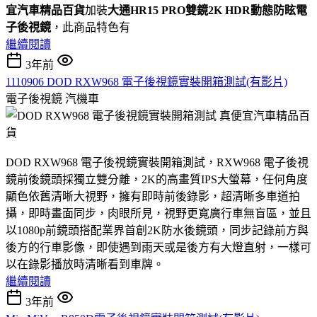
宜汽車精品百貨
加裝
大通HR15 PRO雙鏡2K HDR動態防眩電
子後視鏡
，此商品特色有
繼續閱讀
3年前
1110906 DOD RXW968 電子後視鏡實裝開箱測試(有影片)
電子後視鏡
汽機車
DOD RXW968 電子後視鏡實裝開箱測試，RXW968 電子後視
鏡前後鏡頭採獨立雙分離，2K的高畫質IPS大螢幕，任何角度
顯色依舊清晰大視野，擁有即時前後錄影，超清晰多車道拍
攝，即時畫面同步，肉眼所見，視野更寬廣行車無盲區，並且
以1080p前鏡頭搭配業界首創2K防水後鏡頭，同步記錄前方與
後方的行車影像，即使遇到雨天或是後方有大燈直射，一樣可
以在錄影播放時清晰看到車牌。
繼續閱讀
3年前