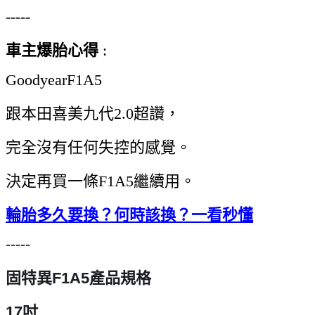
-----
車主爆胎心得
:
GoodyearF1A5
跟本田喜美九代2.0超讚，
完全沒有任何失控的感覺。
決定再買一條F1A5繼續用。
輪胎多久要換？何時該換？一看秒懂
-----
固特異F1A5產品規格
17吋