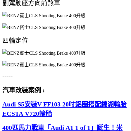
副駕駛座方向前煞車
四輪定位
-----
汽車改裝案例 :
Audi S5安裝V-FF103 20吋鋁圈搭配錦湖輪胎
ECSTA V720輪胎
400匹馬力戰車「Audi A1 1 of 1」誕生！米