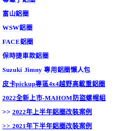
富山鋁圈
WSW鋁圈
FACE鋁圈
保時捷車款鋁圈
Suzuki Jimny 專用鋁圈懶人包
皮卡pickup專區4x4越野高載重鋁圈
2022全新上市-MAHOM防盜螺帽組
>>
2022年上半年鋁圈改裝案例
>>
2021年下半年鋁圈改裝案例