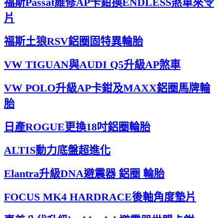
福斯Passat維修AP卡鉗換ENDLESS煞車來令
片
福斯土狼RSV鋁圈固特異輪胎
VW TIGUAN與AUDI Q5升級AP煞車
VW POLO升級AP卡鉗及MAXX鋁圈馬牌輪
胎
日產ROGUE更換18吋鋁圈輪胎
ALTIS動力底盤超進化
Elantra升級DNA避震器 鋁圈 輪胎
FOCUS MK4 HARDRACE後軸角度墊片