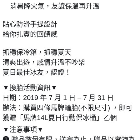
消暑降火氣，友誼保溫再升溫
✨
貼心防滑手提設計
給你扎實的回饋感
抓穩保冷箱，抓穩夏天
清爽出遊，感情升溫不吵架
夏日最佳冰友，認證！
▼換胎活動資訊▼
日期：2019 年 7 月 1 日 – 7 月 31 日
辦法：購買四條馬牌輪胎(不限尺寸) ，即可
獲贈「馬牌14L夏日行動保冰桶」乙個
▼注意事項▼
❶ 贈品數量有限，送完為止，贈品以實物為