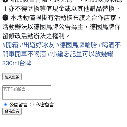
主亦不得兌換等值現金或以其他贈品替換。
❷ 本活動僅限掛有活動橫布旗之合作店家，
活動辦法以德國馬牌公告為主，德國馬牌保
留修改活動辦法之權利。
#
開箱
#
出遊好冰友
#
德國馬牌輪胎
#
喝酒不
開車開車不喝酒
#
小編忘記量可以放幾罐
330ml台啤
載入更多
公開留言
私密留言
發佈留言