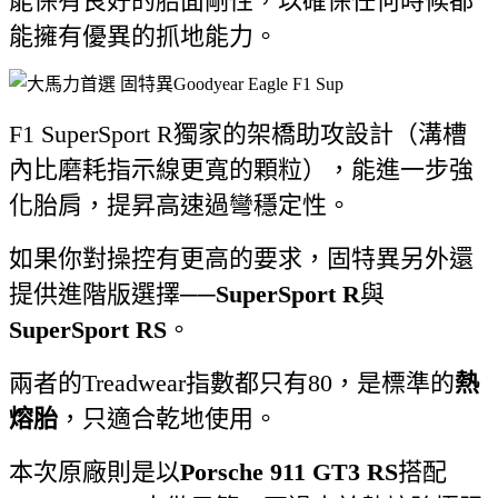
能保有良好的胎面剛性，以確保任何時候都
能擁有優異的抓地能力。
F1 SuperSport R獨家的架橋助攻設計（溝槽
內比磨耗指示線更寬的顆粒），能進一步強
化胎肩，提昇高速過彎穩定性。
如果你對操控有更高的要求，固特異另外還
提供進階版選擇──
SuperSport R
與
SuperSport RS
。
兩者的Treadwear指數都只有80，是標準的
熱
熔胎
，只適合乾地使用。
本次原廠則是以
Porsche 911 GT3 RS
搭配