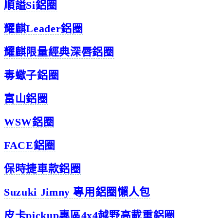
順謚Si鋁圈
耀麒Leader鋁圈
耀麒限量經典深唇鋁圈
毒蠍子鋁圈
富山鋁圈
WSW鋁圈
FACE鋁圈
保時捷車款鋁圈
Suzuki Jimny 專用鋁圈懶人包
皮卡pickup專區4x4越野高載重鋁圈