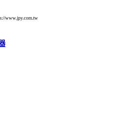
ww.jpy.com.tw
震器