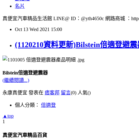
名片
真便宜汽車精品生活館 LINE@ ID：@yth4650c 網路商城 ：https://w
Oct
13
Wed
2021
15:00
(1120210資料更新)Bilstein倍適登避
Bilstein倍適登避震器
(繼續閱讀...)
永康真便宜 發表在
痞客邦
留言
(0)
人氣(
)
個人分類：
倍適登
▲top
1
真便宜汽車精品百貨